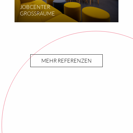
JOBCENTER
GROSSRÄUME
MEHR REFERENZEN